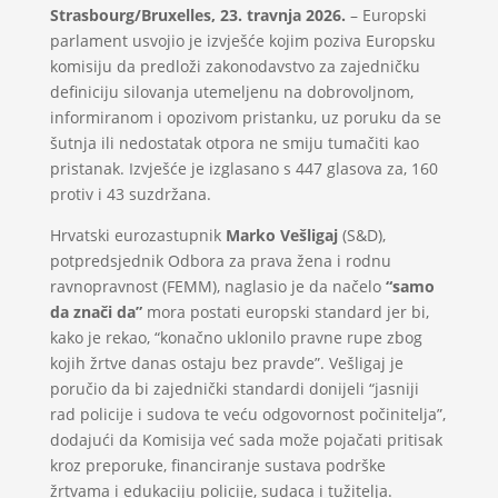
Strasbourg/Bruxelles, 23. travnja 2026.
– Europski
parlament usvojio je izvješće kojim poziva Europsku
komisiju da predloži zakonodavstvo za zajedničku
definiciju silovanja utemeljenu na dobrovoljnom,
informiranom i opozivom pristanku, uz poruku da se
šutnja ili nedostatak otpora ne smiju tumačiti kao
pristanak. Izvješće je izglasano s 447 glasova za, 160
protiv i 43 suzdržana.
Hrvatski eurozastupnik
Marko Vešligaj
(S&D),
potpredsjednik Odbora za prava žena i rodnu
ravnopravnost (FEMM), naglasio je da načelo
“samo
da znači da”
mora postati europski standard jer bi,
kako je rekao, “konačno uklonilo pravne rupe zbog
kojih žrtve danas ostaju bez pravde”. Vešligaj je
poručio da bi zajednički standardi donijeli “jasniji
rad policije i sudova te veću odgovornost počinitelja”,
dodajući da Komisija već sada može pojačati pritisak
kroz preporuke, financiranje sustava podrške
žrtvama i edukaciju policije, sudaca i tužitelja.