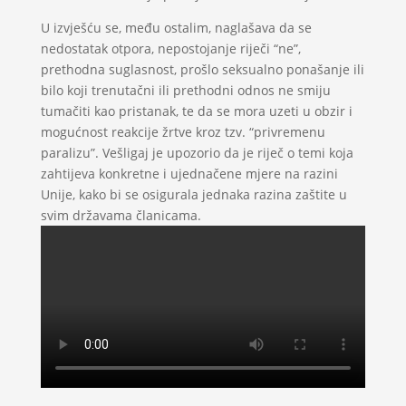
U izvješću se, među ostalim, naglašava da se
nedostatak otpora, nepostojanje riječi “ne”,
prethodna suglasnost, prošlo seksualno ponašanje ili
bilo koji trenutačni ili prethodni odnos ne smiju
tumačiti kao pristanak, te da se mora uzeti u obzir i
mogućnost reakcije žrtve kroz tzv. “privremenu
paralizu”. Vešligaj je upozorio da je riječ o temi koja
zahtijeva konkretne i ujednačene mjere na razini
Unije, kako bi se osigurala jednaka razina zaštite u
svim državama članicama.