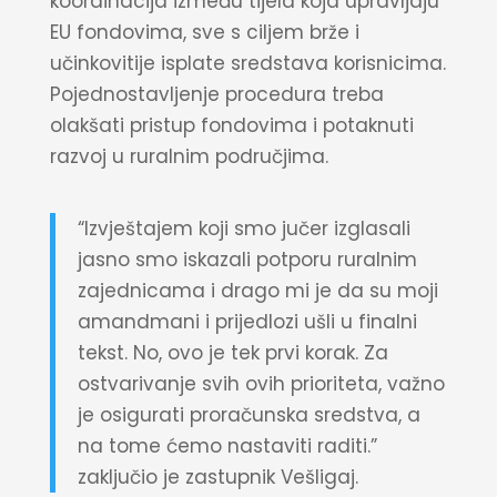
koordinacija između tijela koja upravljaju
EU fondovima, sve s ciljem brže i
učinkovitije isplate sredstava korisnicima.
Pojednostavljenje procedura treba
olakšati pristup fondovima i potaknuti
razvoj u ruralnim područjima.
“Izvještajem koji smo jučer izglasali
jasno smo iskazali potporu ruralnim
zajednicama i drago mi je da su moji
amandmani i prijedlozi ušli u finalni
tekst. No, ovo je tek prvi korak. Za
ostvarivanje svih ovih prioriteta, važno
je osigurati proračunska sredstva, a
na tome ćemo nastaviti raditi.”
zaključio je zastupnik Vešligaj.